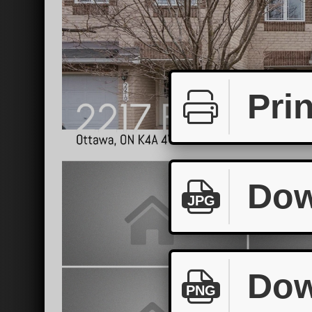
Prin
Dow
JPG
Dow
PNG